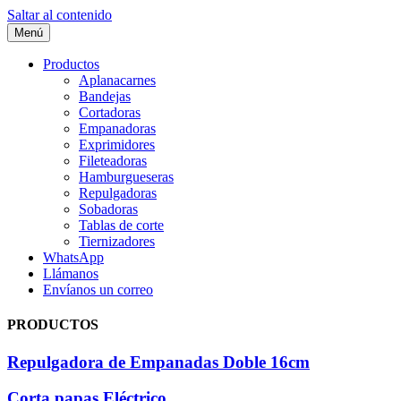
Saltar al contenido
Menú
Productos
Aplanacarnes
Bandejas
Cortadoras
Empanadoras
Exprimidores
Fileteadoras
Hamburgueseras
Repulgadoras
Sobadoras
Tablas de corte
Tiernizadores
WhatsApp
Llámanos
Envíanos un correo
PRODUCTOS
Repulgadora de Empanadas Doble 16cm
Corta papas Eléctrico